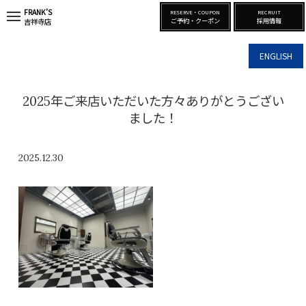
FRANK’S
RESERVE・COUPON
RECRUIT
t
ご予約・クーポン
採用情報
吉祥寺店
o
g
g
ENGLISH
l
e
n
a
2025年ご来店いただいた方々ありがとうござい
v
i
ました！
g
a
t
i
2025.12.30
o
n