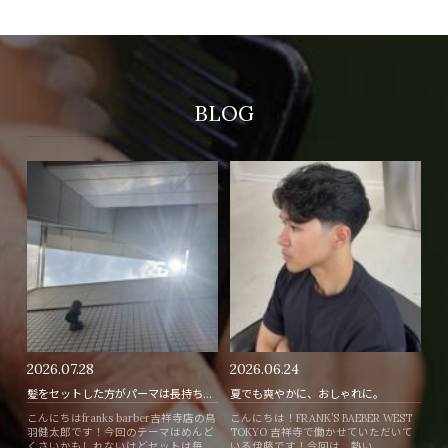
BLOG
2026.07.28
2026.06.24
髪をセットした方がパーマは長持ちする？毎日セットするべき理由！
夏でも爽やかに、おしゃれに。
こんにちはfranks barber吉祥寺店の鳥
こんにちは！FRANK’S BAEBER WEST
羽健太郎です！今回のテーマはめんど
TOKYO 吉祥寺で働かせていただいて
くさいかもしれないけどセットは毎
いる伊藤です！今回は、熱い...