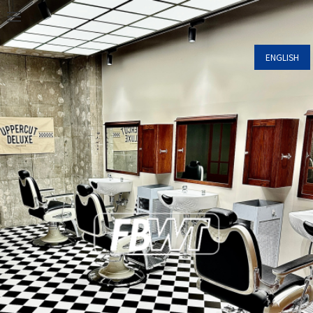
FRANK’S
RESERVE・COUPON
RECRUIT
t
ご予約・クーポン
採用情報
吉祥寺店
o
g
g
ENGLISH
l
e
n
a
v
i
g
a
t
i
o
n