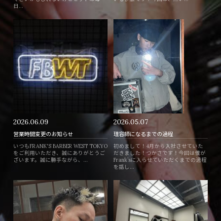
日...
2026.06.09
2026.05.07
営業時間変更のお知らせ
理容師になるまでの過程
いつもFRANK'S BARBER WEST TOKYO
初めまして！4月から入社させていた
をご利用いただき、誠にありがとうご
だきました！つかさです！今回は僕が
ざいます。誠に勝手ながら、...
Frank’sに入らせていただくまでの過程
を話し...