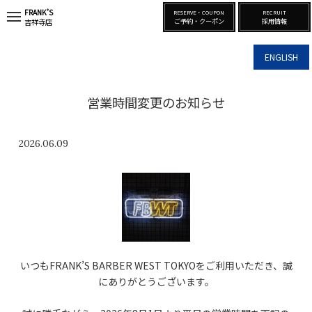
FRANK’S
RESERVE・COUPON
RECRUIT
t
ご予約・クーポン
採用情報
吉祥寺店
o
g
g
ENGLISH
l
e
n
a
営業時間変更のお知らせ
v
i
g
a
2026.06.09
t
i
o
n
いつもFRANK’S BARBER WEST TOKYOをご利用いただき、誠
にありがとうございます。