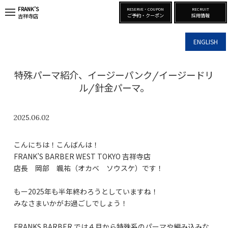
FRANK’S
RESERVE・COUPON
RECRUIT
t
ご予約・クーポン
採用情報
吉祥寺店
o
g
g
ENGLISH
l
e
n
a
特殊パーマ紹介、イージーパンク/イージードリ
v
i
ル/針金パーマ。
g
a
t
i
2025.06.02
o
n
こんにちは！こんばんは！
FRANK’S BARBER WEST TOKYO 吉祥寺店
店長 岡部 颯祐（オカベ ソウスケ）です！
もー2025年も半年終わろうとしていますね！
みなさまいかがお過ごしでしょう！
FRANKS BARBER では４月から特殊系のパーマや編み込みな