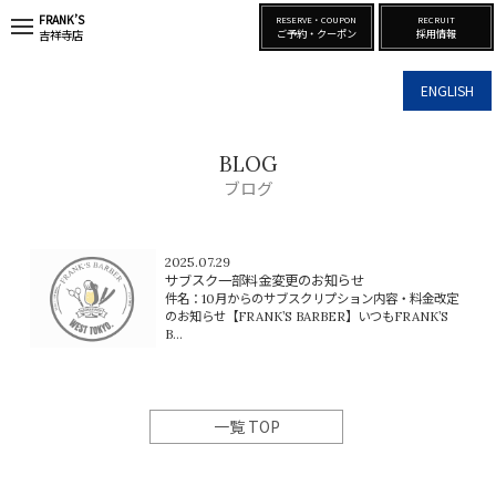
FRANK’S
RESERVE・COUPON
RECRUIT
t
ご予約・クーポン
採用情報
吉祥寺店
o
g
g
ENGLISH
l
e
n
a
BLOG
v
i
ブログ
g
a
t
i
2025.07.29
o
サブスク一部料金変更のお知らせ
n
件名：10月からのサブスクリプション内容・料金改定
のお知らせ【FRANK’S BARBER】いつもFRANK’S
B...
一覧 TOP