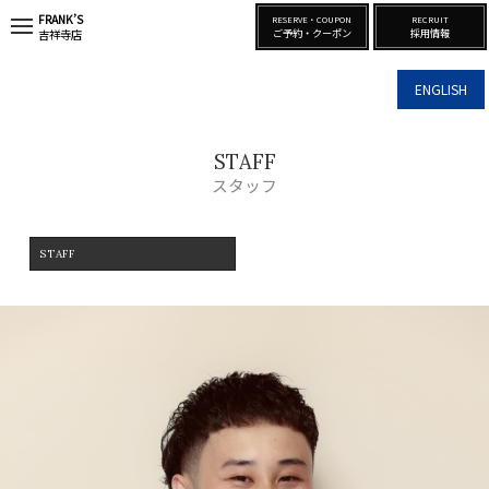
FRANK’S
RESERVE・COUPON
RECRUIT
t
ご予約・クーポン
採用情報
吉祥寺店
o
g
g
ENGLISH
l
e
n
a
STAFF
v
i
スタッフ
g
a
t
i
STAFF
o
n