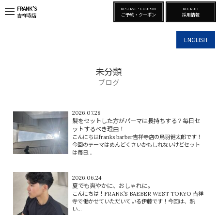
FRANK’S
RESERVE・COUPON
RECRUIT
t
ご予約・クーポン
採用情報
吉祥寺店
o
g
g
ENGLISH
l
e
n
a
未分類
v
i
ブログ
g
a
t
i
2026.07.28
o
髪をセットした方がパーマは長持ちする？毎日セ
n
ットするべき理由！
こんにちはfranks barber吉祥寺店の鳥羽健太郎です！
今回のテーマはめんどくさいかもしれないけどセット
は毎日...
2026.06.24
夏でも爽やかに、おしゃれに。
こんにちは！FRANK’S BAEBER WEST TOKYO 吉祥
寺で働かせていただいている伊藤です！今回は、熱
い...