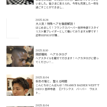
いました。皆さまに支えられ、今年も充実した一年を
過ごすことができまし...
2025.11.26
大人気！特殊ヘアを徹底解説！
はじめまして！フランクスバーバー吉祥寺店でスタイ
リスト兼ブレイダーとして働いております大學です！
近年HIPHOPが爆...
2025.11.10
岡部颯祐 ヘアカタログ
ヘアスタイルを載せて行きます！ヘアカタログに使っ
てください！...
2025.11.04
秋冬の髪と、整える時間
こんにちはこんばんは！FRANK’S BAEBER WEST T
OKYO 吉祥寺店 【フランクス バーバー ウエス
ト...
2025.11.04