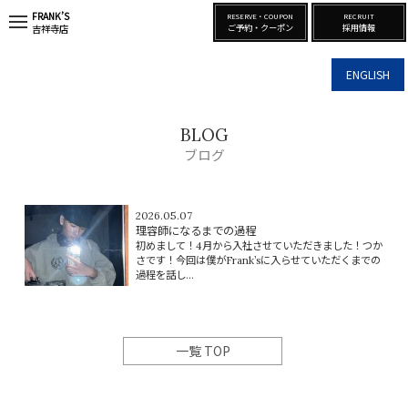
FRANK’S
RESERVE・COUPON
RECRUIT
t
ご予約・クーポン
採用情報
吉祥寺店
o
g
g
ENGLISH
l
e
n
a
BLOG
v
i
ブログ
g
a
t
i
2026.05.07
o
理容師になるまでの過程
n
初めまして！4月から入社させていただきました！つか
さです！今回は僕がFrank’sに入らせていただくまでの
過程を話し...
一覧 TOP